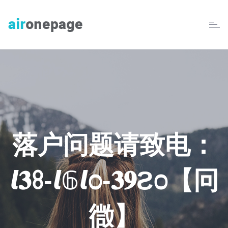
Toggl
navig
落户问题请致电：
𝙡𝟑ꖉ-𝙡𝟞𝙡೦-𝟑𝟗Ƨ೦【冋
㣲】