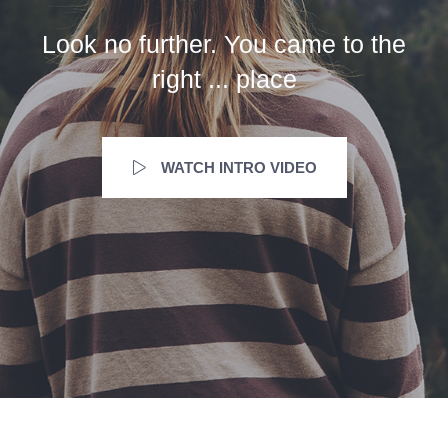
Look no further. You came to the
right ... place
WATCH INTRO VIDEO